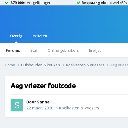
379.000+
Vergelijkingen
Bespaar geld
tot wel 45%
Overig
Activiteit
Forums
Staf
Online gebruikers
Erelijst
Home
Huishouden & keuken
Koelkasten & vriezers
Aeg vriez
Aeg vriezer foutcode
Door
Sanne
22 maart 2020
in
Koelkasten & vriezers