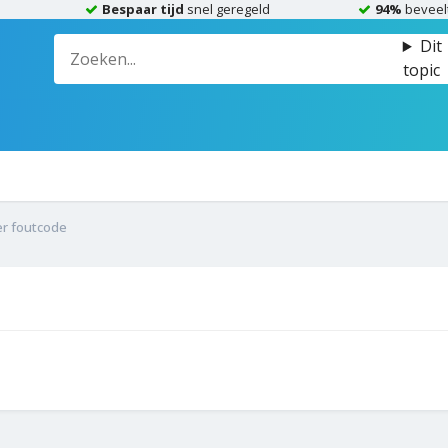
Bespaar tijd
snel geregeld
94%
beveel
Dit
topic
er foutcode