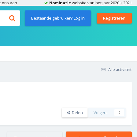
t ons aan
Nominatie
website van het jaar 2020 + 2021
Bestaande gebruiker? Log in
Registreren
Alle activiteit
Delen
Volgers
0