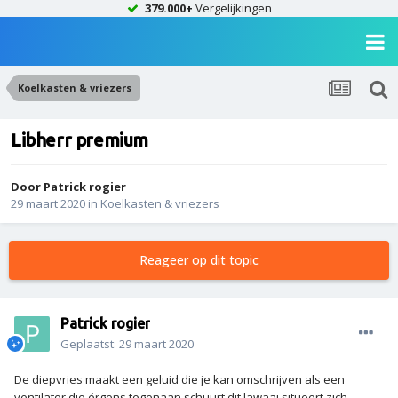
379.000+
Vergelijkingen
Koelkasten & vriezers
Libherr premium
Door
Patrick rogier
29 maart 2020
in
Koelkasten & vriezers
Reageer op dit topic
Patrick rogier
Geplaatst:
29 maart 2020
De diepvries maakt een geluid die je kan omschrijven als een
ventilator die érgens tegenaan schuurt dit lawaai situeert zich