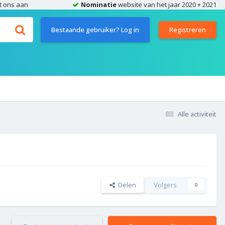
t ons aan
Nominatie
website van het jaar 2020 + 2021
Bestaande gebruiker? Log in
Registreren
Alle activiteit
Delen
Volgers
0