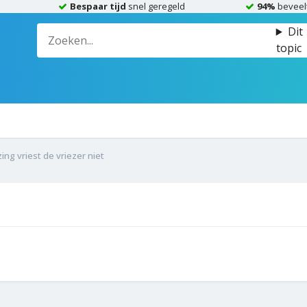
Bespaar tijd
snel geregeld
94%
beveel
Dit
topic
ing vriest de vriezer niet