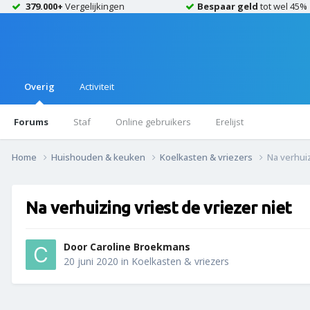
379.000+
Vergelijkingen
Bespaar geld
tot wel 45%
Overig
Activiteit
Forums
Staf
Online gebruikers
Erelijst
Home
Huishouden & keuken
Koelkasten & vriezers
Na verhuiz
Na verhuizing vriest de vriezer niet
Door
Caroline Broekmans
20 juni 2020
in
Koelkasten & vriezers