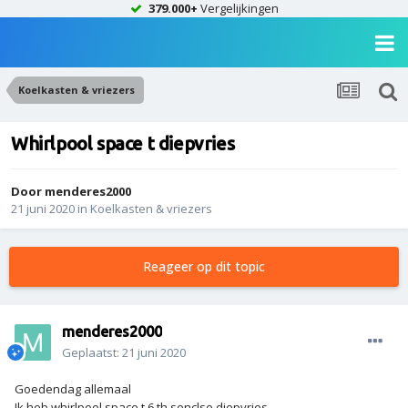
379.000+
Vergelijkingen
Koelkasten & vriezers
Whirlpool space t diepvries
Door
menderes2000
21 juni 2020
in
Koelkasten & vriezers
Reageer op dit topic
menderes2000
Geplaatst:
21 juni 2020
Goedendag allemaal
Ik heb whirlpool space t 6 th senclse diepvries