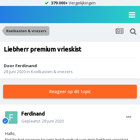
379.000+
Vergelijkingen
Koelkasten & vriezers
Liebherr premium vrieskist
Door
Ferdinand
28 juni 2020
in
Koelkasten & vriezers
Reageer op dit topic
Ferdinand
Geplaatst:
28 juni 2020
Hallo,
Net bij het openen knapte het handvat van mijn liebherr vrieskist