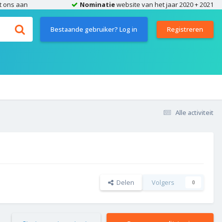
t ons aan
Nominatie
website van het jaar 2020 + 2021
Bestaande gebruiker? Log in
Registreren
Alle activiteit
Delen
Volgers
0