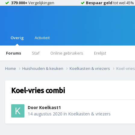
379.000+
Vergelijkingen
Bespaar geld
tot wel 45%
Overig
Activiteit
Forums
Staf
Online gebruikers
Erelijst
Home
Huishouden & keuken
Koelkasten & vriezers
Koel-vrie
Koel-vries combi
Door
Koelkast1
14 augustus 2020
in
Koelkasten & vriezers