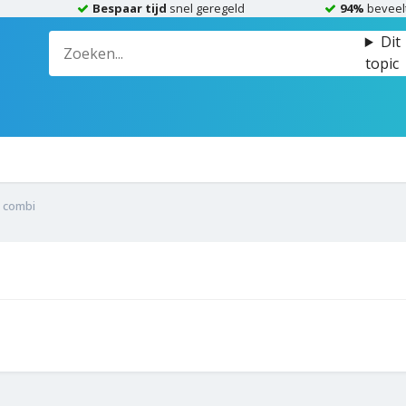
Bespaar tijd
snel geregeld
94%
beveel
Dit
topic
s combi