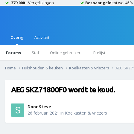
379.000+
Vergelijkingen
Bespaar geld
tot wel 45%
Overig
Activiteit
Forums
Staf
Online gebruikers
Erelijst
Home
Huishouden & keuken
Koelkasten & vriezers
AEG SKZ71
AEG SKZ71800F0 wordt te koud.
Door
Steve
26 februari 2021
in
Koelkasten & vriezers