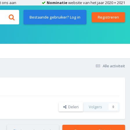
t ons aan
Nominatie
website van het jaar 2020 + 2021
Bestaande gebruiker? Log in
Registreren
Alle activiteit
Delen
Volgers
0