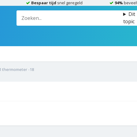
Bespaar tijd
snel geregeld
94%
beveel
Dit
topic
11 thermometer -18