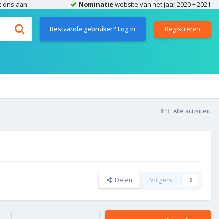
t ons aan
Nominatie
website van het jaar 2020 + 2021
Bestaande gebruiker? Log in
Registreren
Alle activiteit
Delen
Volgers
0