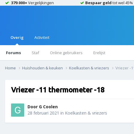
379.000+
Vergelijkingen
Bespaar geld
tot wel 45%
Overig
Activiteit
Forums
Staf
Online gebruikers
Erelijst
Home
Huishouden & keuken
Koelkasten & vriezers
Vriezer -
Vriezer -11 thermometer -18
Door
G Coolen
28 februari 2021
in
Koelkasten & vriezers