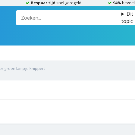
Bespaar tijd
snel geregeld
94%
beveel
Dit
topic
zer groen lampje knippert