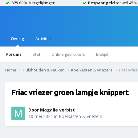
379.000+
Vergelijkingen
Bespaar geld
tot wel 45%
Overig
Activiteit
Forums
Staf
Online gebruikers
Erelijst
Home
Huishouden & keuken
Koelkasten & vriezers
Friac vrie
Friac vriezer groen lampje knippert
Door
Magalie verbist
10 mei 2021
in
Koelkasten & vriezers