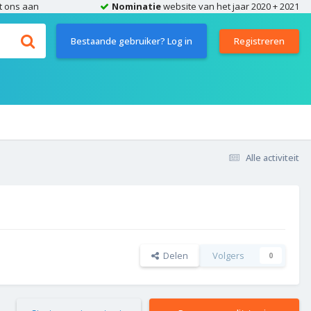
t ons aan
Nominatie
website van het jaar 2020 + 2021
Bestaande gebruiker? Log in
Registreren
Alle activiteit
Delen
Volgers
0