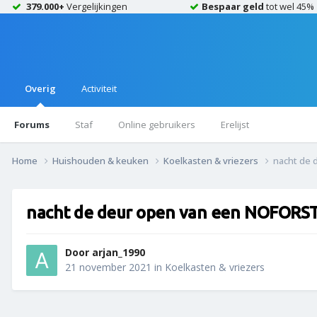
379.000+
Vergelijkingen
Bespaar geld
tot wel 45%
Overig
Activiteit
Forums
Staf
Online gebruikers
Erelijst
Home
Huishouden & keuken
Koelkasten & vriezers
nacht de
nacht de deur open van een NOFORS
Door
arjan_1990
21 november 2021
in
Koelkasten & vriezers