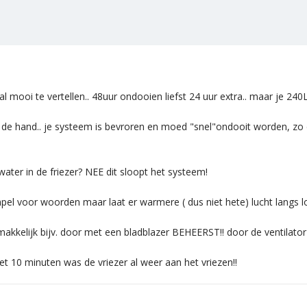
l mooi te vertellen.. 48uur ondooien liefst 24 uur extra.. maar je 24
an de hand.. je systeem is bevroren en moed "snel"ondooit worden, zo
ater in de friezer? NEE dit sloopt het systeem!
mpel voor woorden maar laat er warmere ( dus niet hete) lucht langs l
el makkelijk bijv. door met een bladblazer BEHEERST!! door de ventilato
et 10 minuten was de vriezer al weer aan het vriezen!!