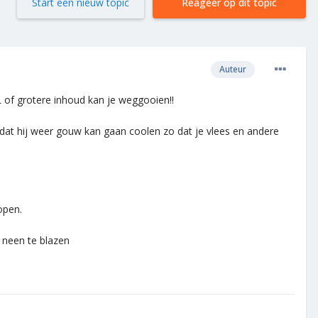
Start een nieuw topic
Reageer op dit topic
Auteur
0L of grotere inhoud kan je weggooien!!
 dat hij weer gouw kan gaan coolen zo dat je vlees en andere
open.
r neen te blazen