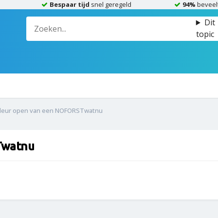
Bespaar tijd
snel geregeld
94%
beveel
Dit
topic
 deur open van een NOFORSTwatnu
Twatnu