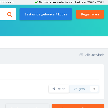
t ons aan
Nominatie
website van het jaar 2020 + 2021
Bestaande gebruiker? Log in
Registreren
Alle activiteit
Delen
Volgers
0