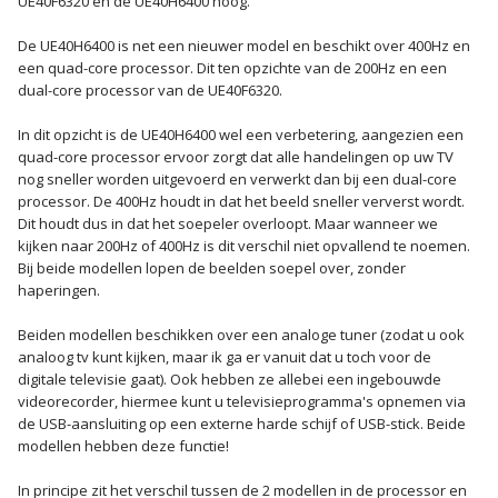
UE40F6320 en de UE40H6400 hoog.
De UE40H6400 is net een nieuwer model en beschikt over 400Hz en
een quad-core processor. Dit ten opzichte van de 200Hz en een
dual-core processor van de UE40F6320.
In dit opzicht is de UE40H6400 wel een verbetering, aangezien een
quad-core processor ervoor zorgt dat alle handelingen op uw TV
nog sneller worden uitgevoerd en verwerkt dan bij een dual-core
processor. De 400Hz houdt in dat het beeld sneller ververst wordt.
Dit houdt dus in dat het soepeler overloopt. Maar wanneer we
kijken naar 200Hz of 400Hz is dit verschil niet opvallend te noemen.
Bij beide modellen lopen de beelden soepel over, zonder
haperingen.
Beiden modellen beschikken over een analoge tuner (zodat u ook
analoog tv kunt kijken, maar ik ga er vanuit dat u toch voor de
digitale televisie gaat). Ook hebben ze allebei een ingebouwde
videorecorder, hiermee kunt u televisieprogramma's opnemen via
de USB-aansluiting op een externe harde schijf of USB-stick. Beide
modellen hebben deze functie!
In principe zit het verschil tussen de 2 modellen in de processor en