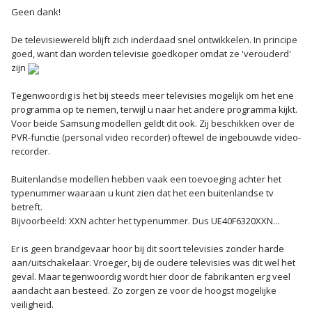
Geen dank!
De televisiewereld blijft zich inderdaad snel ontwikkelen. In principe
goed, want dan worden televisie goedkoper omdat ze 'verouderd'
zijn
Tegenwoordig is het bij steeds meer televisies mogelijk om het ene
programma op te nemen, terwijl u naar het andere programma kijkt.
Voor beide Samsung modellen geldt dit ook. Zij beschikken over de
PVR-functie (personal video recorder) oftewel de ingebouwde video-
recorder.
Buitenlandse modellen hebben vaak een toevoeging achter het
typenummer waaraan u kunt zien dat het een buitenlandse tv
betreft.
Bijvoorbeeld: XXN achter het typenummer. Dus UE40F6320XXN...
Er is geen brandgevaar hoor bij dit soort televisies zonder harde
aan/uitschakelaar. Vroeger, bij de oudere televisies was dit wel het
geval. Maar tegenwoordig wordt hier door de fabrikanten erg veel
aandacht aan besteed. Zo zorgen ze voor de hoogst mogelijke
veiligheid.