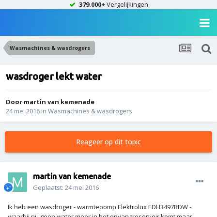
379.000+
Vergelijkingen
Wasmachines & wasdrogers
wasdroger lekt water
Door
martin van kemenade
24 mei 2016
in
Wasmachines & wasdrogers
Reageer op dit topic
martin van kemenade
Geplaatst:
24 mei 2016
Ik heb een wasdroger - warmtepomp Elektrolux EDH3497RDW -
waarbij nu geen water meer in het opvangreservoir komt maar