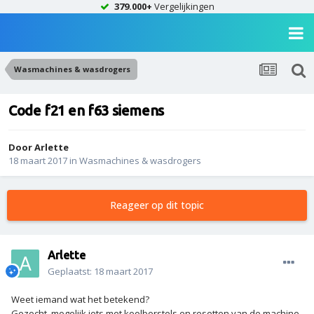
379.000+
Vergelijkingen
Wasmachines & wasdrogers
Code f21 en f63 siemens
Door
Arlette
18 maart 2017
in
Wasmachines & wasdrogers
Reageer op dit topic
Arlette
Geplaatst:
18 maart 2017
Weet iemand wat het betekend?
Gezocht, mogelijk iets met koolborstels en resetten van de machine.