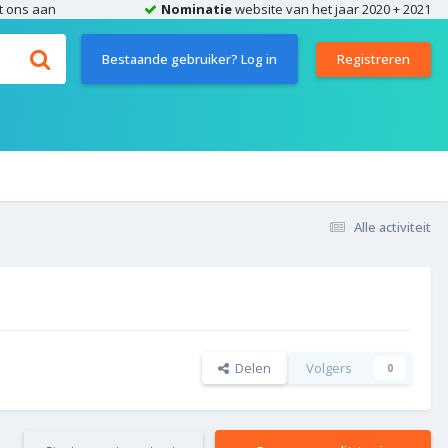
t ons aan
Nominatie
website van het jaar 2020 + 2021
Bestaande gebruiker? Log in
Registreren
Alle activiteit
Delen
Volgers
0