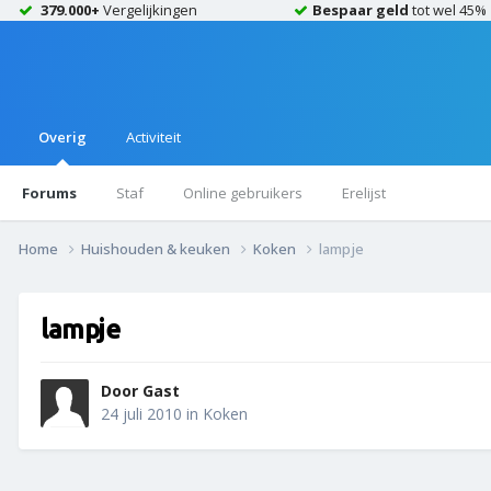
379.000+
Vergelijkingen
Bespaar geld
tot wel 45%
Overig
Activiteit
Forums
Staf
Online gebruikers
Erelijst
Home
Huishouden & keuken
Koken
lampje
lampje
Door Gast
24 juli 2010
in
Koken