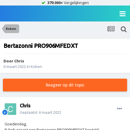
379.000+
Vergelijkingen
Koken
Bertazonni PRO906MFEDXT
Door
Chris
6 maart 2022
in
Koken
Reageer op dit topic
Chris
Geplaatst:
6 maart 2022
Goedendag,
Ik heb zojuist een Bertazonni PRO906MFEDXT besteld.