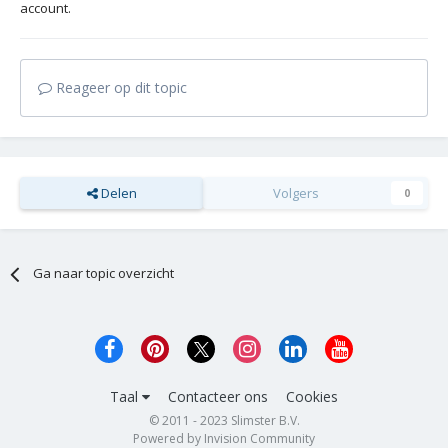
account.
Reageer op dit topic
Delen
Volgers
0
Ga naar topic overzicht
Taal
Contacteer ons
Cookies
© 2011 - 2023 Slimster B.V.
Powered by Invision Community