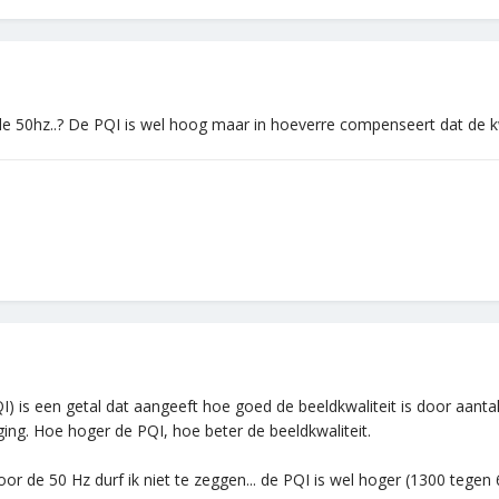
an de 50hz..? De PQI is wel hoog maar in hoeverre compenseert dat de k
QI) is een getal dat aangeeft hoe goed de beeldkwaliteit is door aan
ging. Hoe hoger de PQI, hoe beter de beeldkwaliteit.
r de 50 Hz durf ik niet te zeggen... de PQI is wel hoger (1300 tegen 6