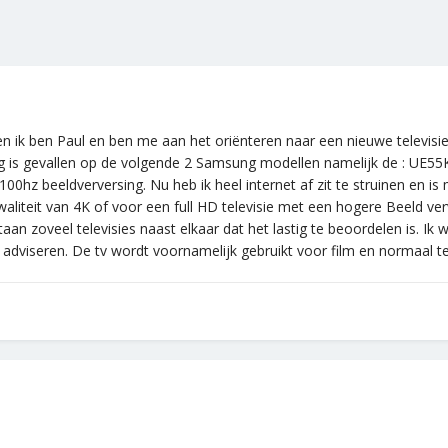
en ik ben Paul en ben me aan het oriënteren naar een nieuwe televisie.
oog is gevallen op de volgende 2 Samsung modellen namelijk de : UE5
00hz beeldverversing. Nu heb ik heel internet af zit te struinen en is
aliteit van 4K of voor een full HD televisie met een hogere Beeld ver
aan zoveel televisies naast elkaar dat het lastig te beoordelen is. Ik
 adviseren. De tv wordt voornamelijk gebruikt voor film en normaal tel