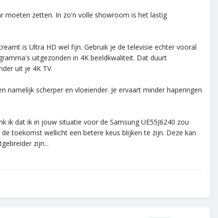
ar moeten zetten. In zo'n volle showroom is het lastig
eamt is Ultra HD wel fijn. Gebruik je de televisie echter vooral
ogramma's uitgezonden in 4K beeldkwaliteit. Dat duurt
nder uit je 4K TV.
gen namelijk scherper en vloeiender. Je ervaart minder haperingen
 denk ik dat ik in jouw situatie voor de Samsung UE55J6240 zou
e toekomst wellicht een betere keus blijken te zijn. Deze kan
ebreider zijn...