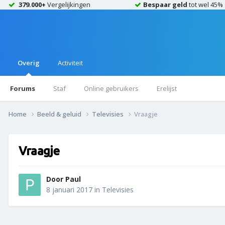
379.000+
Vergelijkingen
Bespaar geld
tot wel 45%
Overig
Activiteit
Forums
Staf
Online gebruikers
Erelijst
Home
Beeld & geluid
Televisies
Vraagje
Vraagje
Door
Paul
8 januari 2017
in
Televisies