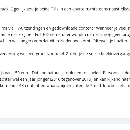
aak. Eigenlijk zou je beide TV's in een aparte ruimte eens naast elka
 films via TV-uitzendingen en gedownloade content? Wanneer je veel str
 kan je net zo goed Full-HD nemen... er worden namelijk nog geen pr
sschien wel langer) voordat dit in Nederland komt. Oftewel, je haalt mi
hz verversing wel een groot voordeel. Zo zie je de snelle beeldovergan
 prijs van 150 euro. Dat kan natuurlijk ook een rol spelen. Persoonlijk
ter wel een jaar jonger (2016 tegenover 2015) en kan kijkend naar d
mende 4K content en waarschijnlijk zullen de Smart functies iets uitg