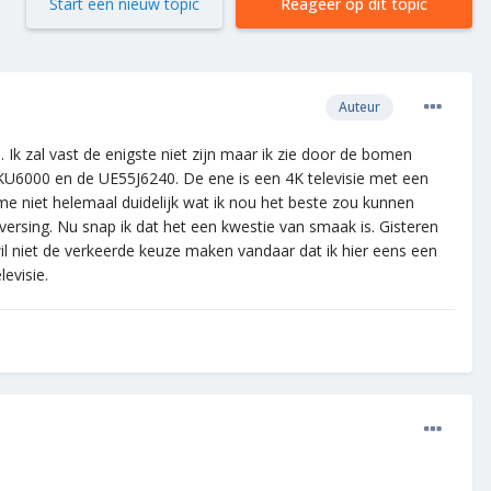
Start een nieuw topic
Reageer op dit topic
Auteur
 Ik zal vast de enigste niet zijn maar ik zie door de bomen
5KU6000 en de UE55J6240. De ene is een 4K televisie met een
 me niet helemaal duidelijk wat ik nou het beste zou kunnen
versing. Nu snap ik dat het een kwestie van smaak is. Gisteren
 wil niet de verkeerde keuze maken vandaar dat ik hier eens een
evisie.