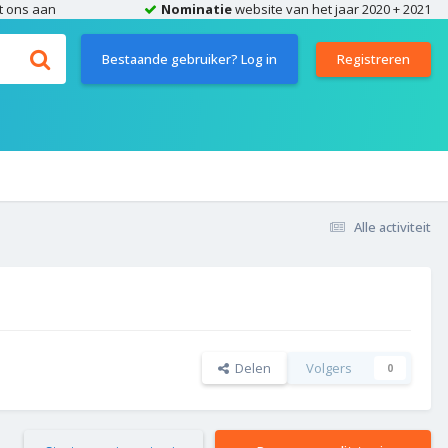
t ons aan
Nominatie
website van het jaar 2020 + 2021
Bestaande gebruiker? Log in
Registreren
Alle activiteit
Delen
Volgers
0