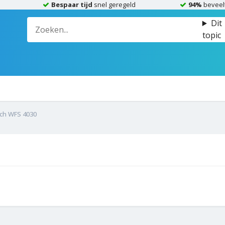
Bespaar tijd
snel geregeld
94%
beveel
Dit
topic
ch WFS 4030