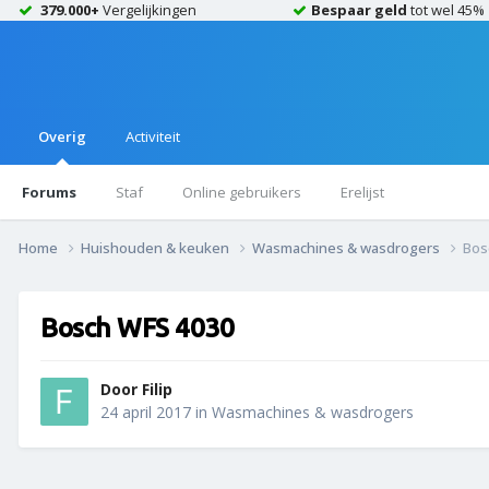
379.000+
Vergelijkingen
Bespaar geld
tot wel 45%
Overig
Activiteit
Forums
Staf
Online gebruikers
Erelijst
Home
Huishouden & keuken
Wasmachines & wasdrogers
Bos
Bosch WFS 4030
Door
Filip
24 april 2017
in
Wasmachines & wasdrogers