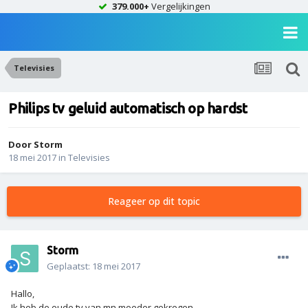
379.000+
Vergelijkingen
Televisies
Philips tv geluid automatisch op hardst
Door
Storm
18 mei 2017
in
Televisies
Reageer op dit topic
Storm
Geplaatst:
18 mei 2017
Hallo,
Ik heb de oude tv van mn moeder gekregen.