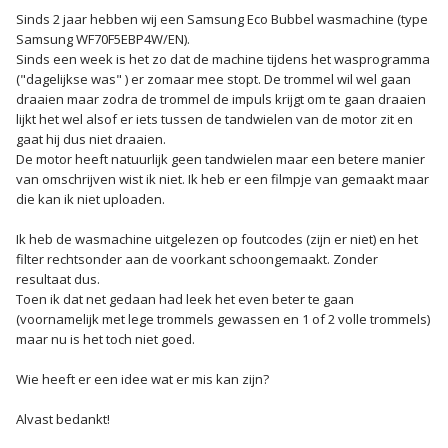
Sinds 2 jaar hebben wij een Samsung Eco Bubbel wasmachine (type
Samsung WF70F5EBP4W/EN).
Sinds een week is het zo dat de machine tijdens het wasprogramma
("dagelijkse was" ) er zomaar mee stopt. De trommel wil wel gaan
draaien maar zodra de trommel de impuls krijgt om te gaan draaien
lijkt het wel alsof er iets tussen de tandwielen van de motor zit en
gaat hij dus niet draaien.
De motor heeft natuurlijk geen tandwielen maar een betere manier
van omschrijven wist ik niet. Ik heb er een filmpje van gemaakt maar
die kan ik niet uploaden.
Ik heb de wasmachine uitgelezen op foutcodes (zijn er niet) en het
filter rechtsonder aan de voorkant schoongemaakt. Zonder
resultaat dus.
Toen ik dat net gedaan had leek het even beter te gaan
(voornamelijk met lege trommels gewassen en 1 of 2 volle trommels)
maar nu is het toch niet goed.
Wie heeft er een idee wat er mis kan zijn?
Alvast bedankt!