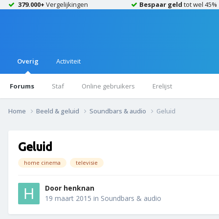
379.000+
Vergelijkingen
Bespaar geld
tot wel 45%
Overig
Activiteit
Forums
Staf
Online gebruikers
Erelijst
Home
Beeld & geluid
Soundbars & audio
Geluid
Geluid
home cinema
televisie
Door
henknan
19 maart 2015
in
Soundbars & audio