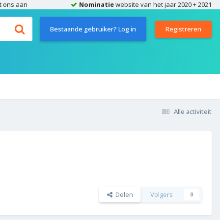
t ons aan
Nominatie
website van het jaar 2020 + 2021
Bestaande gebruiker? Log in
Registreren
Alle activiteit
Delen
Volgers
0