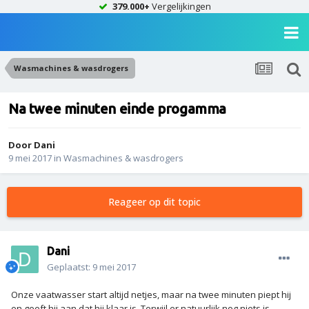
379.000+
Vergelijkingen
Wasmachines & wasdrogers
Na twee minuten einde progamma
Door
Dani
9 mei 2017
in
Wasmachines & wasdrogers
Reageer op dit topic
Dani
Geplaatst:
9 mei 2017
Onze vaatwasser start altijd netjes, maar na twee minuten piept hij
en geeft hij aan dat hij klaar is. Terwijl er natuurlijk nog niets is