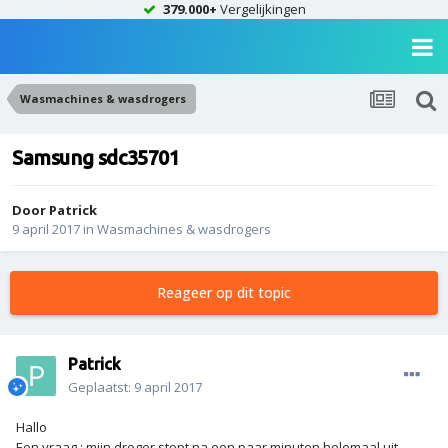
379.000+
Vergelijkingen
Wasmachines & wasdrogers
Samsung sdc35701
Door
Patrick
9 april 2017
in
Wasmachines & wasdrogers
Reageer op dit topic
Patrick
Geplaatst:
9 april 2017
Hallo
Een vraag : mijn droger stopt na een paar minuten helemaal uit .