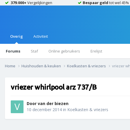
379.000+
Vergelijkingen
Bespaar geld
tot wel 45%
Overig
Activiteit
Forums
Staf
Online gebruikers
Erelijst
Home
Huishouden & keuken
Koelkasten & vriezers
vriezer wh
vriezer whirlpool arz 737/B
Door
van der biezen
10 december 2014
in
Koelkasten & vriezers