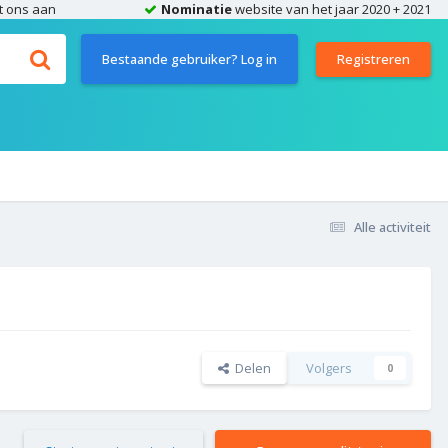
t ons aan
Nominatie
website van het jaar 2020 + 2021
Bestaande gebruiker? Log in
Registreren
Alle activiteit
Delen
Volgers
0