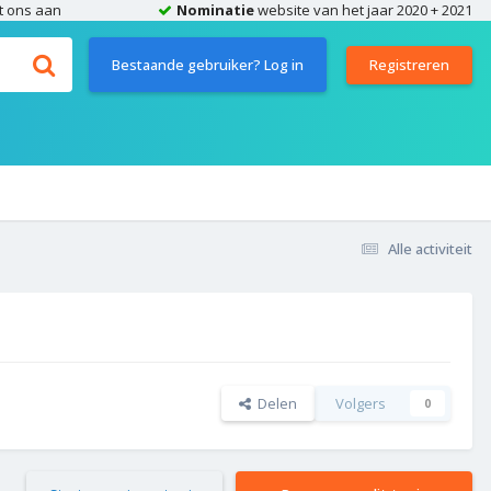
t ons aan
Nominatie
website van het jaar 2020 + 2021
Bestaande gebruiker? Log in
Registreren
Alle activiteit
Delen
Volgers
0