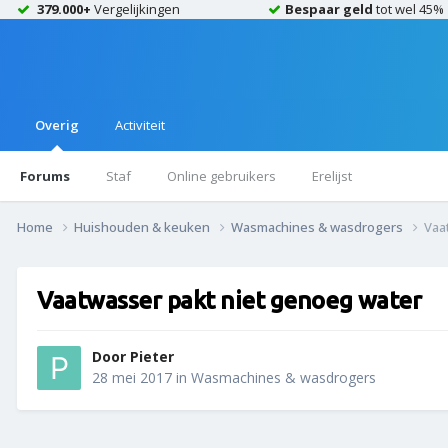
379.000+
Vergelijkingen
Bespaar geld
tot wel 45%
Overig
Activiteit
Forums
Staf
Online gebruikers
Erelijst
Home
Huishouden & keuken
Wasmachines & wasdrogers
Vaa
Vaatwasser pakt niet genoeg water
Door
Pieter
28 mei 2017
in
Wasmachines & wasdrogers