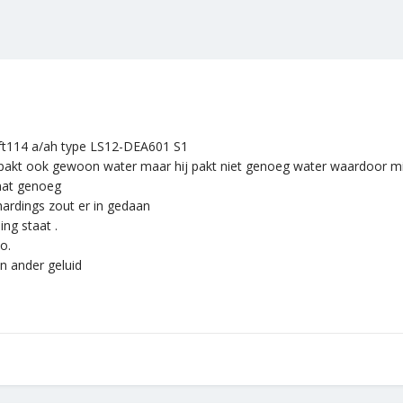
lft114 a/ah type LS12-DEA601 S1
akt ook gewoon water maar hij pakt niet genoeg water waardoor mijn
 nat genoeg
hardings zout er in gedaan
ing staat .
o.
 ander geluid