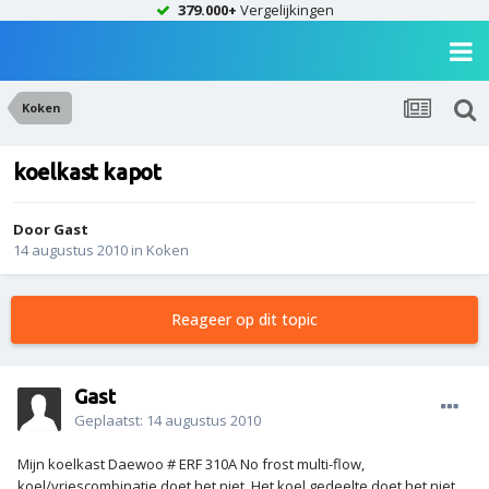
379.000+
Vergelijkingen
Koken
koelkast kapot
Door Gast
14 augustus 2010
in
Koken
Reageer op dit topic
Gast
Geplaatst:
14 augustus 2010
Mijn koelkast Daewoo # ERF 310A No frost multi-flow,
koel/vriescombinatie doet het niet. Het koel gedeelte doet het niet