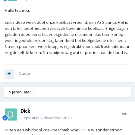
Hallo technici,
sinds deze week doet onze koelkast vreemd, een AEG santo. Het is
een tafelmodel met een vriesvak bovenin de koelkast. Enige dagen
geleden deed eerst het vriesgedeelte niet meer, dus toen konop
weer ingedrukt en een dag later deed het koelgedeelte niks meer.
Nu een paar keer weer knopjes ingedrukt voor cool/frostmatic maar
nog dezelfde kuren. Nu is mijn vraag wat er precies aan de hand is.
Quote
9 jaren later...
Dick
Geplaatst:
7 december 2020
Ik heb een whirlpool koelvriescomb wbe3111 A W zonder stroom