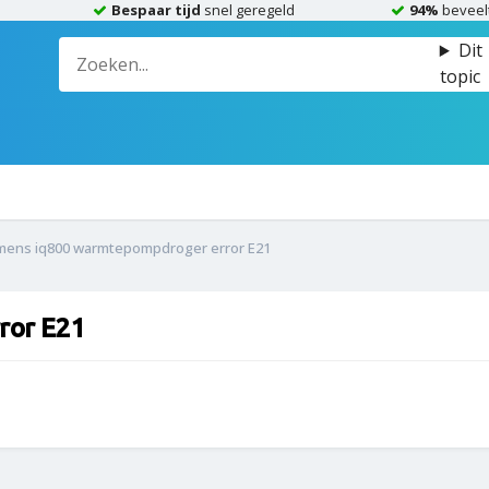
Bespaar tijd
snel geregeld
94%
beveel
Dit
topic
mens iq800 warmtepompdroger error E21
ror E21