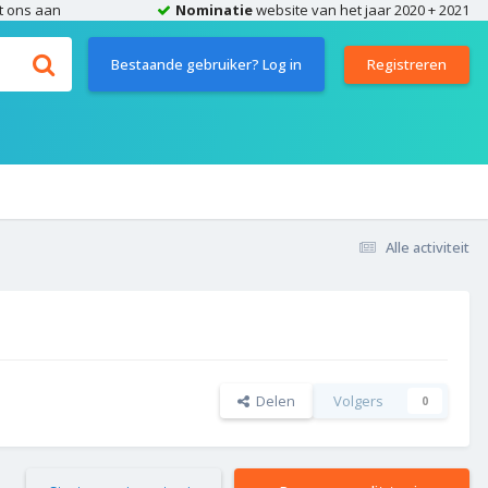
t ons aan
Nominatie
website van het jaar 2020 + 2021
Bestaande gebruiker? Log in
Registreren
Alle activiteit
Delen
Volgers
0