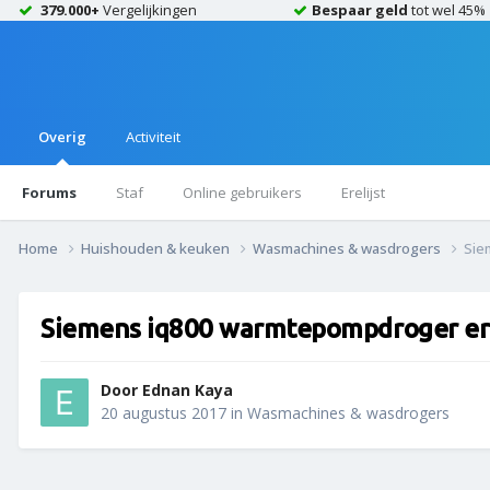
379.000+
Vergelijkingen
Bespaar geld
tot wel 45%
Overig
Activiteit
Forums
Staf
Online gebruikers
Erelijst
Home
Huishouden & keuken
Wasmachines & wasdrogers
Sie
Siemens iq800 warmtepompdroger er
Door
Ednan Kaya
20 augustus 2017
in
Wasmachines & wasdrogers