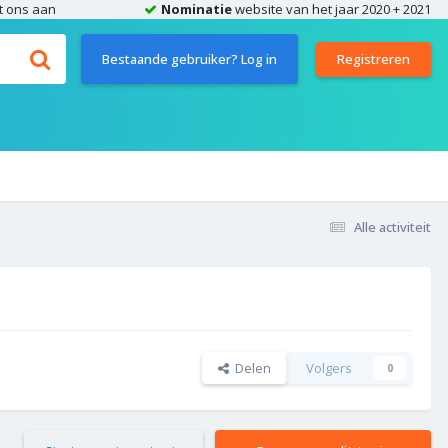
t ons aan
Nominatie
website van het jaar 2020 + 2021
Bestaande gebruiker? Log in
Registreren
Alle activiteit
Delen
Volgers
0