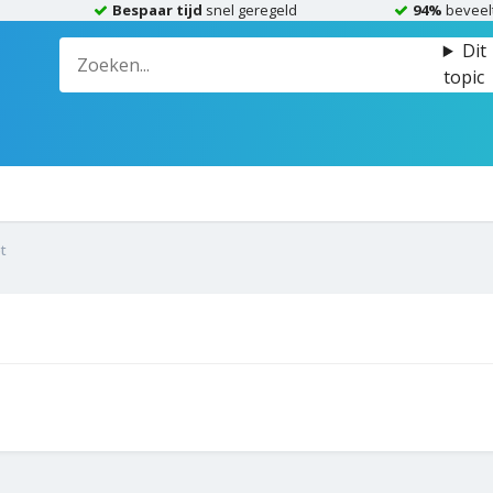
Bespaar tijd
snel geregeld
94%
beveel
Dit
topic
t