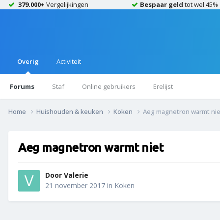
379.000+
Vergelijkingen
Bespaar geld
tot wel 45%
Overig
Activiteit
Forums
Staf
Online gebruikers
Erelijst
Home
Huishouden & keuken
Koken
Aeg magnetron warmt nie
Aeg magnetron warmt niet
Door
Valerie
21 november 2017
in
Koken