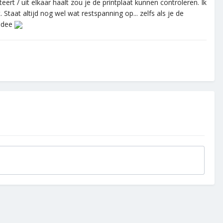
rt / uit elkaar haalt zou je de printplaat kunnen controleren. Ik
taat altijd nog wel wat restspanning op... zelfs als je de
 idee
.