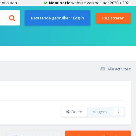
t ons aan
Nominatie
website van het jaar 2020 + 2021
Bestaande gebruiker? Log in
Registreren
Alle activiteit
Delen
Volgers
0