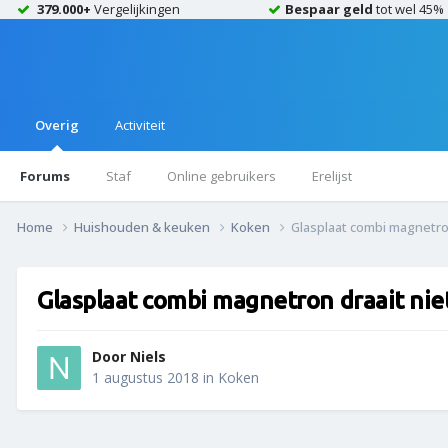
379.000+
Vergelijkingen
Bespaar geld
tot wel 45%
Overig
Activiteit
Forums
Staf
Online gebruikers
Erelijst
Home
Huishouden & keuken
Koken
Glasplaat combi magnetro
Glasplaat combi magnetron draait nie
Door
Niels
1 augustus 2018
in
Koken