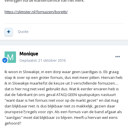
verkrijgen via de klantenservice van het merk.
https://slimster.nl/fornuizen/boretti/
Quote
Monique
Geplaatst:
21 oktober 2016
Ik woon in Slowakije, in een dorp waar geen (aard)gas is. Eb graag
stap ik over op een groter fornuis, dus met meer pitten. Hiervan heb
ik in Slowakije maarliefst de keuze uit 3 verschillende fornuizen....
dat is hier nog niet veel gebruikt dus. Wat ik eerder ervaren heb is
dat de fabrikant (in ons geval ATAG) GEEN spuitspukjes nastuurt
"want daar is het fornuis niet voor op de markt gezet" en dat mag
dan blijkbaar niet. Is dus blijkbaar niet zo makkelijk, gezien daar
(europese?) regels voor zijn. Als een fornuis van de band afgaat als
"aardgas" moet dat blijkbaar zo blijven. Heeft u hiervan wel eens
gehoord?