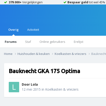
379.000+
Vergelijkingen
Bespaar geld
tot wel 45%
Overig
Activiteit
Forums
Staf
Online gebruikers
Erelijst
Home
Huishouden & keuken
Koelkasten & vriezers
Bauknecht
Bauknecht GKA 175 Optima
Door
Lola
12 mei 2015
in
Koelkasten & vriezers