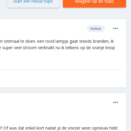
Start een nieuw topic
Reageer op dit topic
Auteur
er iotimaal te doen. een rood lampje gaat steeds branden, ik
t ie super veel stroom verbruikt nu ik telkens op de oranje knop
jd? Of was dat enkel kort nadat je de vriezer weer opnieuw hebt