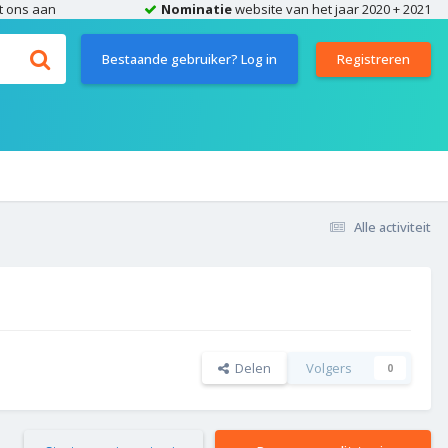
t ons aan
Nominatie
website van het jaar 2020 + 2021
Bestaande gebruiker? Log in
Registreren
Alle activiteit
Delen
Volgers
0