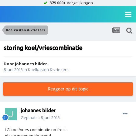
379.000+
Vergelijkingen
Koelkasten & vriezers
storing koel/vriescombinatie
Door
johannes bilder
8 juni 2015
in
Koelkasten & vriezers
Reageer op dit topic
johannes bilder
Geplaatst:
8 juni 2015
LG koel/vries combinatie no frost
plasje water op de grond