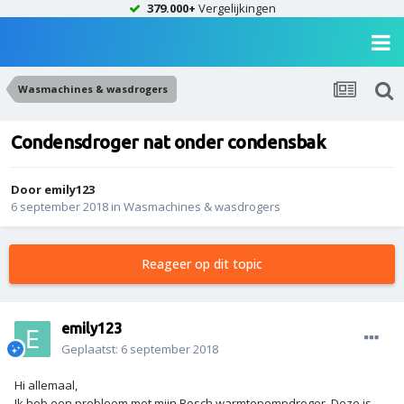
379.000+
Vergelijkingen
Wasmachines & wasdrogers
Condensdroger nat onder condensbak
Door
emily123
6 september 2018
in
Wasmachines & wasdrogers
Reageer op dit topic
emily123
Geplaatst:
6 september 2018
Hi allemaal,
Ik heb een probleem met mijn Bosch warmtepompdroger. Deze is