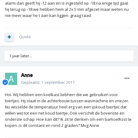
alarm.dan geeft hij -12 aan en is ingesteld op -18.na enige tijd gaat
hij terug op -18.we hebben hem al 2x 5 min afgezet maar weten nu
nie meer waar he t aan kan liggen .graag raad
Quote
1 jaar later...
Anne
Geplaatst:
1 september 2017
Hoi. Wij hebben een koelkast liebherr die we gebruiken voor
biertjes. Hij staat in de achterbouw tussen wasmachine en vriezer.
Nu wisselde de temperatuur heel erg van een ijskoud biertje( dat
willen we) tot een net koud biertje. Ook verschilt de bovenste en
onderste schap. Hoe kan dit? Ik zit te denken om een barkoelksst te
kopen..is dit constant en rond 2 graden? Mvg Anne