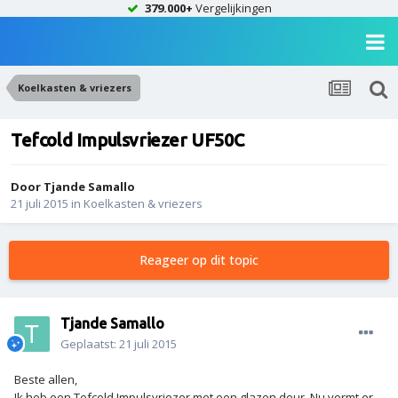
379.000+
Vergelijkingen
Koelkasten & vriezers
Tefcold Impulsvriezer UF50C
Door
Tjande Samallo
21 juli 2015
in
Koelkasten & vriezers
Reageer op dit topic
Tjande Samallo
Geplaatst:
21 juli 2015
Beste allen,
Ik heb een Tefcold Impulsvriezer met een glazen deur. Nu vormt er