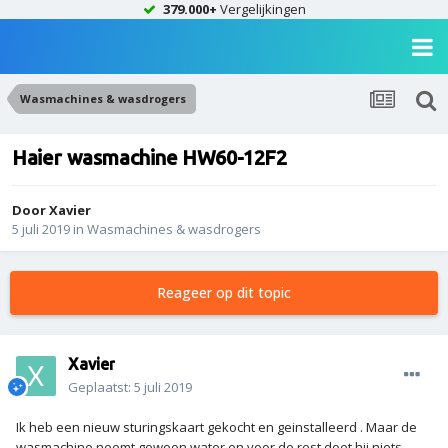
379.000+
Vergelijkingen
Wasmachines & wasdrogers
Haier wasmachine HW60-12F2
Door
Xavier
5 juli 2019
in
Wasmachines & wasdrogers
Reageer op dit topic
Xavier
Geplaatst:
5 juli 2019
Ik heb een nieuw sturingskaart gekocht en geinstalleerd . Maar de
wasmachine neemt gewoon water en voor de rest doet hij niets