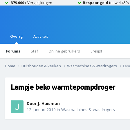
379.000+
Vergelijkingen
Bespaar geld
tot wel 45%
Overig
Activiteit
Forums
Staf
Online gebruikers
Erelijst
Home
Huishouden & keuken
Wasmachines & wasdrogers
Lam
Lampje beko warmtepompdroger
Door
J. Huisman
12 januari 2019
in
Wasmachines & wasdrogers