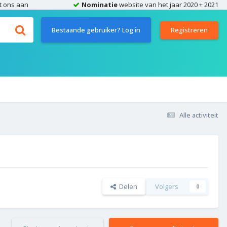
t ons aan
Nominatie
website van het jaar 2020 + 2021
Bestaande gebruiker? Log in
Registreren
Alle activiteit
Delen
Volgers
0