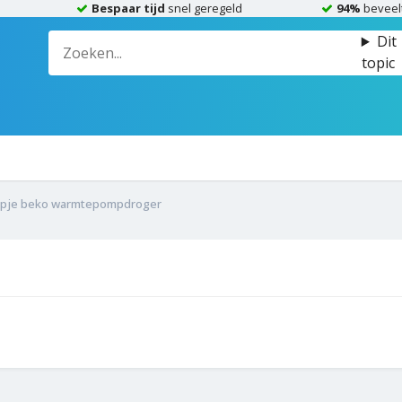
Bespaar tijd
snel geregeld
94%
beveel
Dit
topic
pje beko warmtepompdroger