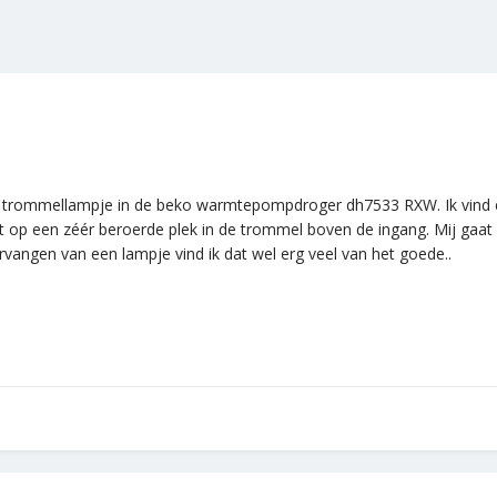
e trommellampje in de beko warmtepompdroger dh7533 RXW. Ik vind er
it op een zéér beroerde plek in de trommel boven de ingang. Mij gaat h
vangen van een lampje vind ik dat wel erg veel van het goede..