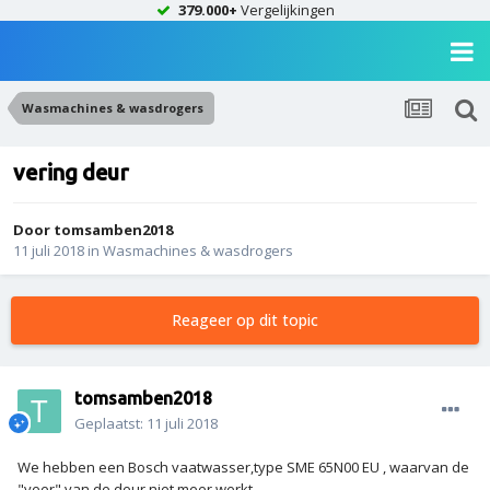
379.000+
Vergelijkingen
Wasmachines & wasdrogers
vering deur
Door
tomsamben2018
11 juli 2018
in
Wasmachines & wasdrogers
Reageer op dit topic
tomsamben2018
Geplaatst:
11 juli 2018
We hebben een Bosch vaatwasser,type SME 65N00 EU , waarvan de
"veer" van de deur niet meer werkt.