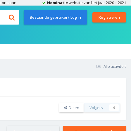
t ons aan
Nominatie
website van het jaar 2020 + 2021
Bestaande gebruiker? Log in
Registreren
Alle activiteit
Delen
Volgers
0