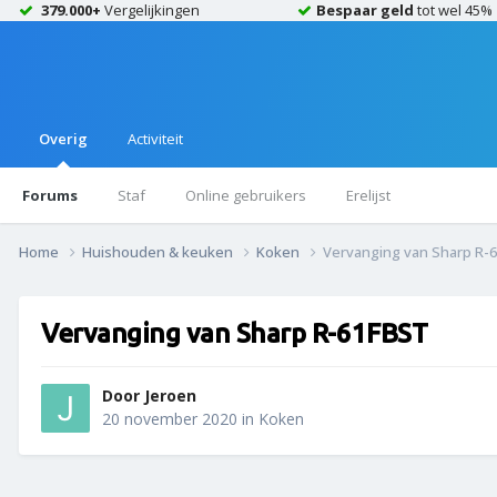
379.000+
Vergelijkingen
Bespaar geld
tot wel 45%
Overig
Activiteit
Forums
Staf
Online gebruikers
Erelijst
Home
Huishouden & keuken
Koken
Vervanging van Sharp R-
Vervanging van Sharp R-61FBST
Door
Jeroen
20 november 2020
in
Koken