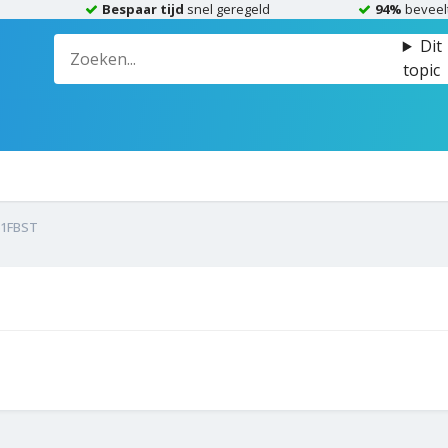
Bespaar tijd
snel geregeld
94%
beveel
Dit
topic
61FBST