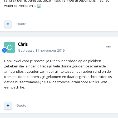
rand zit ben ik bang dat deze misschien wel afgepompt is met het
water en verloren is
Quote
Chris
Geplaatst:
11 november 2019
Dankjewel voor je reactie. Ja ik heb inderdaad op de plekken
gekeken die je noemt. Het zijn hele dunne gouden geschakelde
armbandjes... zouden ze in de ruimte tussen de rubber rand en de
trommel door kunnen zijn gekomen en daar ergens achter zitten (is
dat de buitentrommel?)? Als ik de trommel draai hoor ik niks. Wat
een pech hè.
Quote