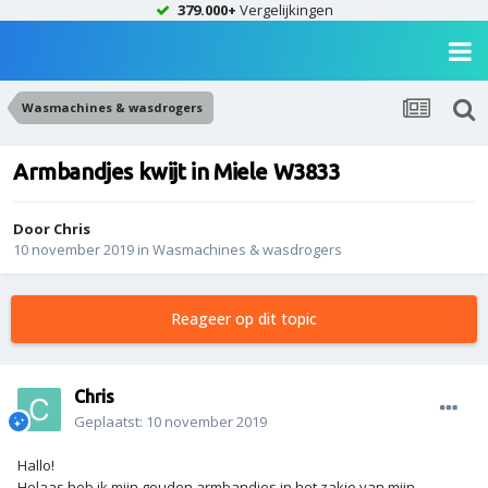
379.000+
Vergelijkingen
Wasmachines & wasdrogers
Armbandjes kwijt in Miele W3833
Door
Chris
10 november 2019
in
Wasmachines & wasdrogers
Reageer op dit topic
Chris
Geplaatst:
10 november 2019
Hallo!
Helaas heb ik mijn gouden armbandjes in het zakje van mijn