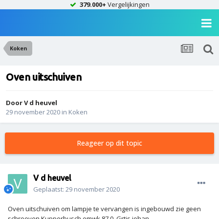
379.000+
Vergelijkingen
Koken
Oven uitschuiven
Door
V d heuvel
29 november 2020
in
Koken
Reageer op dit topic
V d heuvel
Geplaatst:
29 november 2020
Oven uitschuiven om lampje te vervangen is ingebouwd zie geen
schroeven Kupperbusch emwk 87.0. Grtjs johan