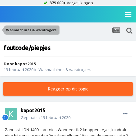
379.000+
Vergelijkingen
Wasmachines & wasdrogers
foutcode/piepjes
Door
kapot2015
19 februari 2020
in
Wasmachines & wasdrogers
Reageer op dit topic
kapot2015
Geplaatst:
19 februari 2020
Zanussi LION 1400 start niet. Wanneer ik 2 knoppen tegelijk indruk
piep hij eerst 1x en dan 3x achter elkaar. Wat kan de oorzaak zijn ?