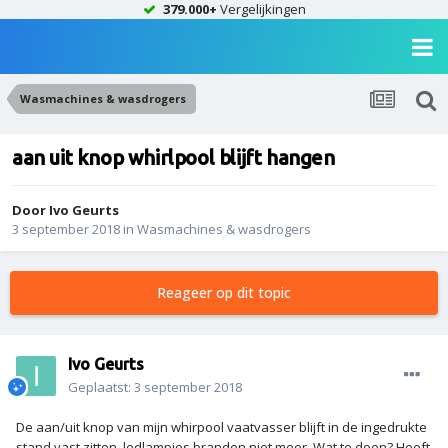
379.000+
Vergelijkingen
Wasmachines & wasdrogers
aan uit knop whirlpool blijft hangen
Door
Ivo Geurts
3 september 2018
in
Wasmachines & wasdrogers
Reageer op dit topic
Ivo Geurts
Geplaatst:
3 september 2018
De aan/uit knop van mijn whirpool vaatvasser blijft in de ingedrukte
stand vast zitten. ledlampjes branden niet meer. Wat te doen? Heeft