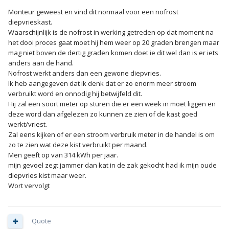
Monteur geweest en vind dit normaal voor een nofrost
diepvrieskast.
Waarschijnlijk is de nofrost in werking getreden op dat moment na
het dooi proces gaat moet hij hem weer op 20 graden brengen maar
mag niet boven de dertig graden komen doet ie dit wel dan is er iets
anders aan de hand.
Nofrost werkt anders dan een gewone diepvries.
Ik heb aangegeven dat ik denk dat er zo enorm meer stroom
verbruikt word en onnodig hij betwijfeld dit.
Hij zal een soort meter op sturen die er een week in moet liggen en
deze word dan afgelezen zo kunnen ze zien of de kast goed
werkt/vriest.
Zal eens kijken of er een stroom verbruik meter in de handel is om
zo te zien wat deze kist verbruikt per maand.
Men geeft op van 314 kWh per jaar.
mijn gevoel zegt jammer dan kat in de zak gekocht had ik mijn oude
diepvries kist maar weer.
Wort vervolgt
Quote