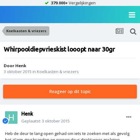
379.000+
Vergelijkingen
Koelkasten & vriezers
Whirpooldiepvrieskist looopt naar 30gr
Door
Henk
3 oktober 2015
in
Koelkasten & vriezers
Reageer op dit topic
Henk
Geplaatst:
3 oktober 2015
Heb de deur te lang open gehad om iets te zoeken met als gevolg
het alarm ging branden en piepen deur direkt weer gesloten.