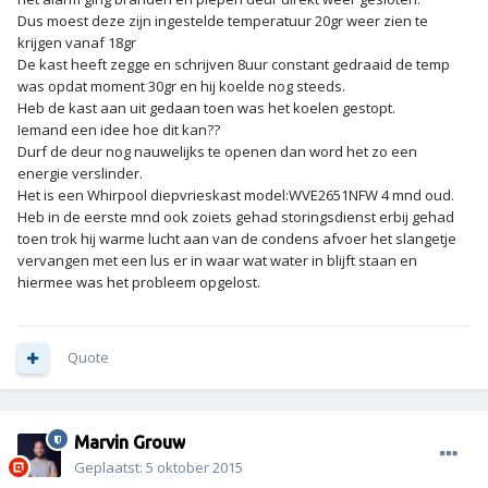
Dus moest deze zijn ingestelde temperatuur 20gr weer zien te
krijgen vanaf 18gr
De kast heeft zegge en schrijven 8uur constant gedraaid de temp
was opdat moment 30gr en hij koelde nog steeds.
Heb de kast aan uit gedaan toen was het koelen gestopt.
Iemand een idee hoe dit kan??
Durf de deur nog nauwelijks te openen dan word het zo een
energie verslinder.
Het is een Whirpool diepvrieskast model:WVE2651NFW 4 mnd oud.
Heb in de eerste mnd ook zoiets gehad storingsdienst erbij gehad
toen trok hij warme lucht aan van de condens afvoer het slangetje
vervangen met een lus er in waar wat water in blijft staan en
hiermee was het probleem opgelost.
Quote
Marvin Grouw
Geplaatst:
5 oktober 2015