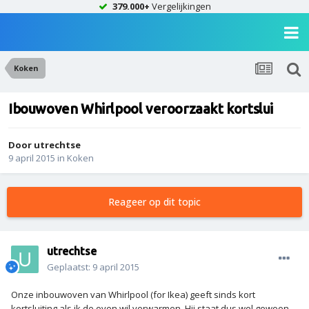
379.000+
Vergelijkingen
Koken
Ibouwoven Whirlpool veroorzaakt kortslui
Door
utrechtse
9 april 2015
in
Koken
Reageer op dit topic
utrechtse
Geplaatst:
9 april 2015
Onze inbouwoven van Whirlpool (for Ikea) geeft sinds kort
kortsluiting als ik de oven wil verwarmen. Hij staat dus wel gewoon