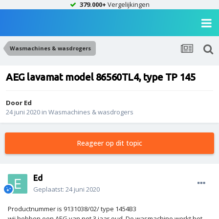
379.000+
Vergelijkingen
Wasmachines & wasdrogers
AEG lavamat model 86560TL4, type TP 145
Door
Ed
24 juni 2020
in
Wasmachines & wasdrogers
Reageer op dit topic
Ed
Geplaatst:
24 juni 2020
Productnummer is 9131038/02/ type 1454B3
wij hebben een AEG van net 3 jaar oud. De wasmachine werkt het