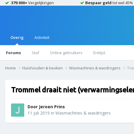
379.000+
Vergelijkingen
Bespaar geld
tot wel 45%
Overig
Activiteit
Forums
Staf
Online gebruikers
Erelijst
Home
Huishouden & keuken
Wasmachines & wasdrogers
Tro
Trommel draait niet (verwarmingsel
Door
Jeroen Prins
11 juli 2019
in
Wasmachines & wasdrogers