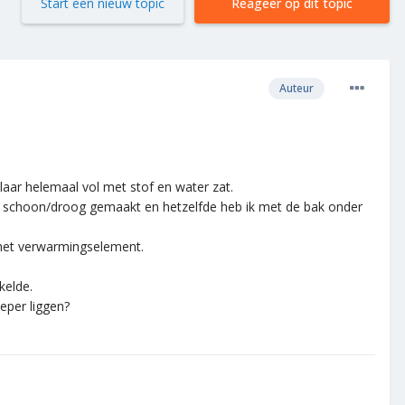
Start een nieuw topic
Reageer op dit topic
Auteur
ar helemaal vol met stof en water zat.
eze schoon/droog gemaakt en hetzelfde heb ik met de bak onder
 het verwarmingselement.
kelde.
eper liggen?