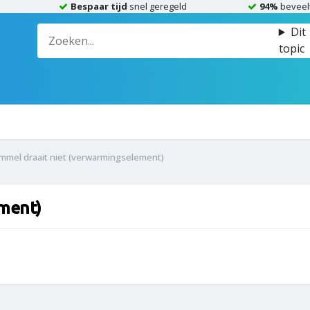
Bespaar tijd
snel geregeld
94%
beveel
Dit
topic
mmel draait niet (verwarmingselement)
ement)