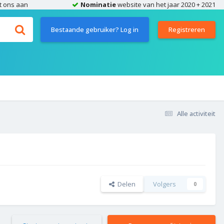
t ons aan
Nominatie
website van het jaar 2020 + 2021
Bestaande gebruiker? Log in
Registreren
Alle activiteit
Delen
Volgers
0