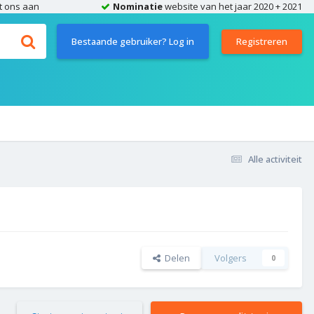
t ons aan
Nominatie
website van het jaar 2020 + 2021
Bestaande gebruiker? Log in
Registreren
Alle activiteit
Delen
Volgers
0