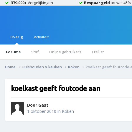
379.000+
Vergelijkingen
Bespaar geld
tot wel 45%
Overig
Activiteit
Forums
Staf
Online gebruikers
Erelijst
Home
Huishouden & keuken
Koken
koelkast geeft foutcode 
koelkast geeft foutcode aan
Door Gast
1 oktober 2010
in
Koken