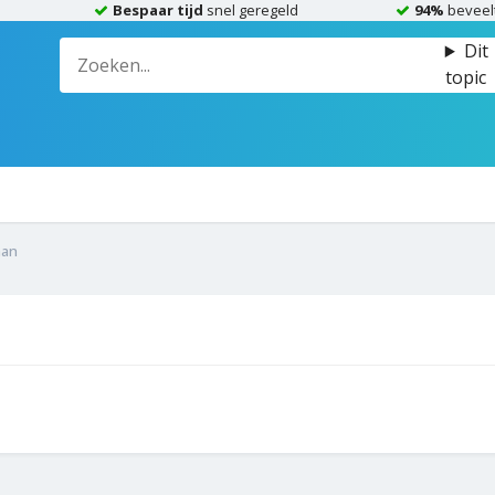
Bespaar tijd
snel geregeld
94%
beveel
Dit
topic
aan