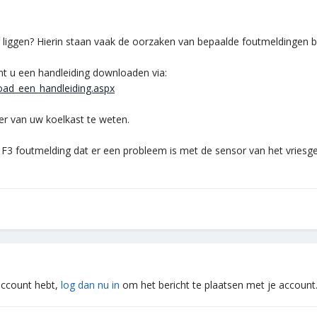
 liggen? Hierin staan vaak de oorzaken van bepaalde foutmeldingen 
t u een handleiding downloaden via:
oad_een_handleiding.aspx
r van uw koelkast te weten.
 F3 foutmelding dat er een probleem is met de sensor van het vriesged
.
 account hebt,
log dan nu in
om het bericht te plaatsen met je account