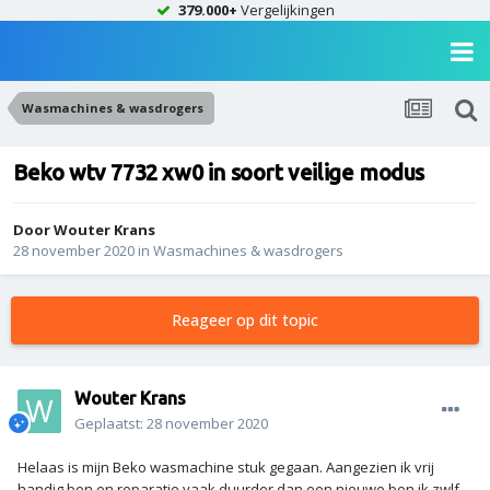
379.000+
Vergelijkingen
Wasmachines & wasdrogers
Beko wtv 7732 xw0 in soort veilige modus
Door
Wouter Krans
28 november 2020
in
Wasmachines & wasdrogers
Reageer op dit topic
Wouter Krans
Geplaatst:
28 november 2020
Helaas is mijn Beko wasmachine stuk gegaan. Aangezien ik vrij
handig ben en reparatie vaak duurder dan een nieuwe ben ik zwlf