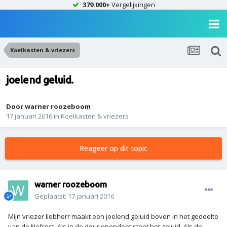
379.000+
Vergelijkingen
Koelkasten & vriezers
joelend geluid.
Door
warner roozeboom
17 januari 2016
in
Koelkasten & vriezers
Reageer op dit topic
warner roozeboom
Geplaatst:
17 januari 2016
Mijn vriezer liebherr maakt een joelend geluid boven in het gedeelte
van de Nofrost. Als je de deur opendoet stopt het geluid. Als de